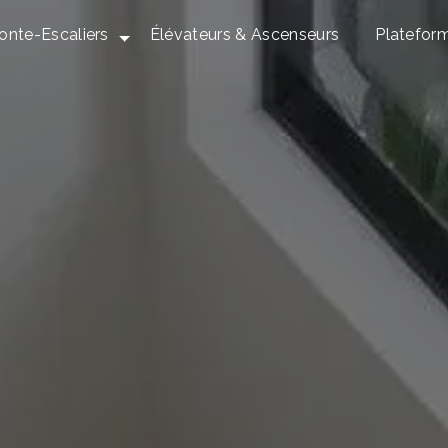
onte-Escaliers
Élévateurs & Ascenseurs
Platefor