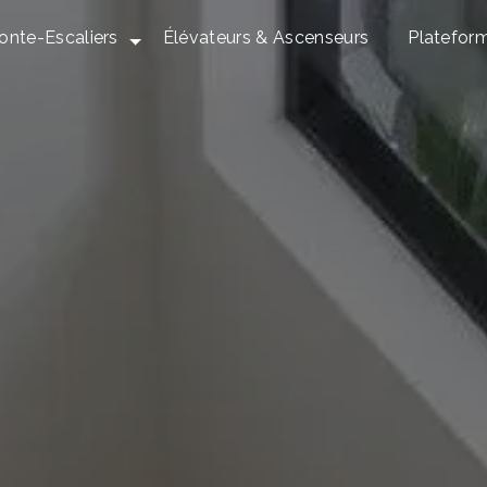
onte-Escaliers
Élévateurs & Ascenseurs
Platefor