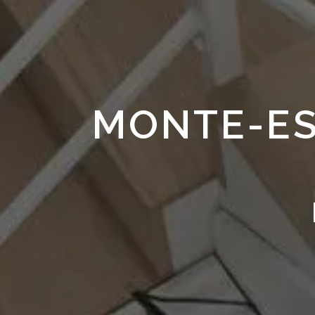
MONTE-ES