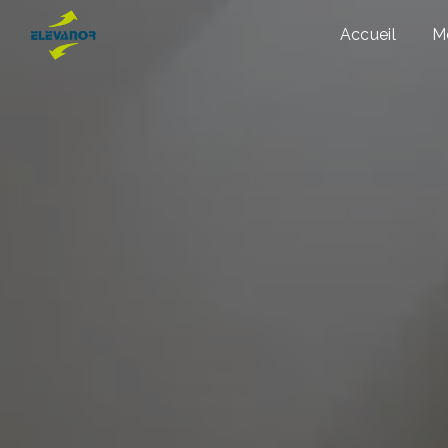
Panneau de gestion des cookies
Accueil
M