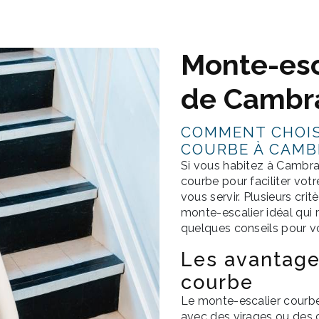
Monte-esc
de Cambr
COMMENT CHOIS
COURBE À CAMB
Si vous habitez à Cambra
courbe pour faciliter votr
vous servir. Plusieurs cri
monte-escalier idéal qui 
quelques conseils pour vo
Les avantage
courbe
Le monte-escalier courbe
avec des virages ou des c