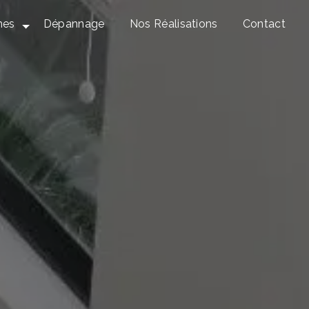
mes
Dépannage
Nos Réalisations
Contact