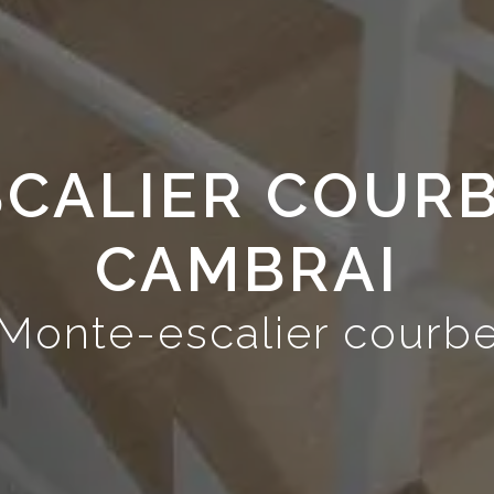
CALIER COURB
CAMBRAI
Monte-escalier courb