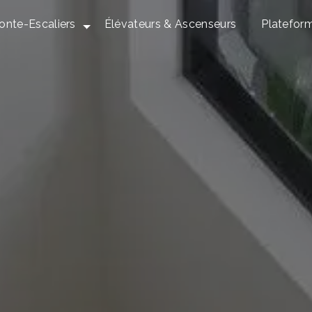
onte-Escaliers
Élévateurs & Ascenseurs
Platefor