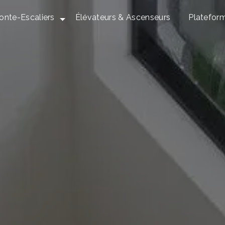
onte-Escaliers
Élévateurs & Ascenseurs
Platefor